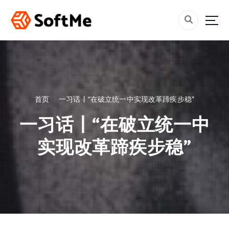
跳
转
到
内
容
首页
一习话丨“在破立统一中实现改革蹄疾步稳”
一习话丨“在破立统一中
实现改革蹄疾步稳”