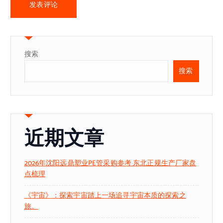
搜索
搜索
近期文章
2026年沈阳远鼎塑业PE管采购参考 东北正规生产厂家盘
点梳理
《宇宙》：探索宇宙踏上一场追寻宇宙本质的探索之
旅。