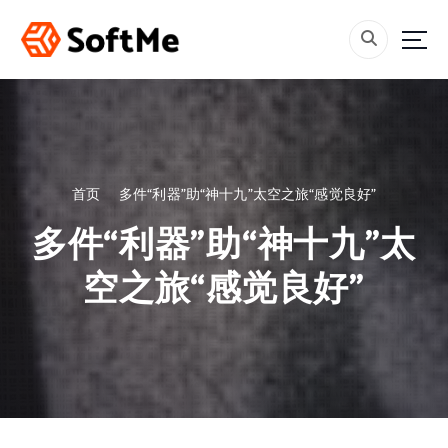
跳
转
到
内
容
首页
多件“利器”助“神十九”太空之旅“感觉良好”
多件“利器”助“神十九”太
空之旅“感觉良好”