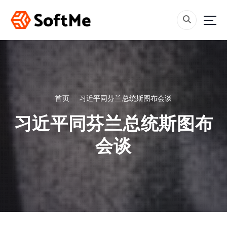
跳
转
到
内
容
首页
习近平同芬兰总统斯图布会谈
习近平同芬兰总统斯图布
会谈