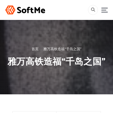
跳
转
到
内
容
首页
雅万高铁造福“千岛之国”
雅万高铁造福“千岛之国”