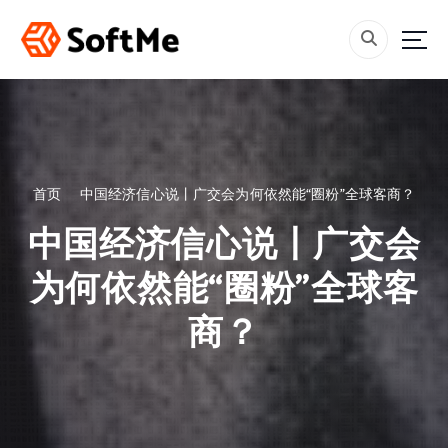
跳
转
到
内
容
首页
中国经济信心说丨广交会为何依然能“圈粉”全球客商？
中国经济信心说丨广交会
为何依然能“圈粉”全球客
商？