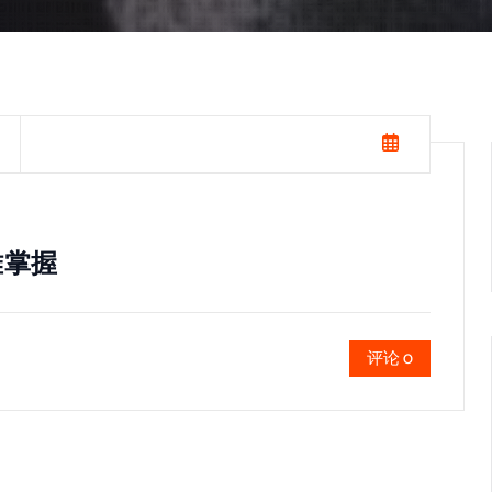
难掌握
评论 0