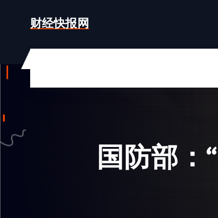
跳
转
财经快报网
到
内
容
国防部：