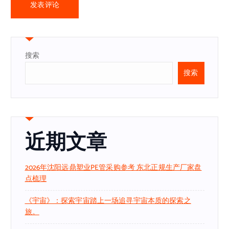
搜索
搜索
近期文章
2026年沈阳远鼎塑业PE管采购参考 东北正规生产厂家盘
点梳理
《宇宙》：探索宇宙踏上一场追寻宇宙本质的探索之
旅。