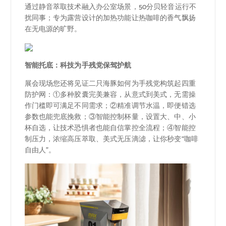
通过静音萃取技术融入办公室场景，50分贝轻音运行不
扰同事；专为露营设计的加热功能让热咖啡的香气飘扬
在无电源的旷野。
智能托底：科技为手残党保驾护航
展会现场您还将见证二只海豚如何为手残党构筑起四重
防护网：①多种胶囊完美兼容，从意式到美式，无需操
作门槛即可满足不同需求；②精准调节水温，即便错选
参数也能兜底挽救；③智能控制杯量，设置大、中、小
杯自选，让技术恐惧者也能自信掌控全流程；④智能控
制压力，浓缩高压萃取、美式无压滴滤，让你秒变“咖啡
自由人”。