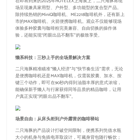
在即将到来的2025年HOTELEX上海展上，二只海豚将现
场呈现兼具家用型、户外型、多功能型的复合型产品。
除持续热销的MiniQ咖啡机、ME2218咖啡机外，还有新上
市的MAX咖啡机、火箭便携咖啡机。观众不仅能够现场
体验多种胶囊与咖啡粉完美兼容、自由切换的操作体
验，还能实现“闭眼出品不翻车”的极致享受。
懒系科技：三秒上手的全场景解决方案
二只海豚精准瞄准”懒人经济”与”快节奏生活”需求，无论
是便携咖啡机还是MAX咖啡机，仅需装胶囊、加水、按
键三个动作，即可在90秒内得到油脂丰厚的意式浓缩，
能确保新手懒人与行家获得同等品质的精品咖啡，让用
户真正实现”闭眼出品不翻车”。
场景
自由
：从床头柜到
户外露营
的咖啡驿站
二只海豚的产品设计打破空间限制，便携系列凭借水瓶
大小的机身与免插电萃取设计，可藏身背包随行畅饮；