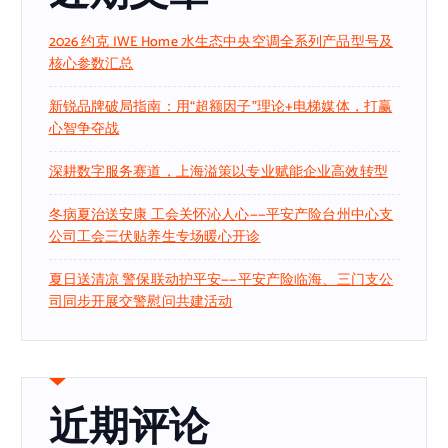
2026 约克 IWE Home 水生态中央空调全系列产品型号及
核心参数汇总
新锐品牌破局指南：用“超额因子”理论+电梯媒体，打赢
心智争夺战
深耕数字服务赛道，上海溢策以专业赋能企业高效转型
冬病夏治送安康 工会关怀沁人心——平安产险台州中心支
公司工会三伏贴养生专场暖心开诊
夏日送清凉 警保联动护平安——平安产险临海、三门支公
司同步开展交警慰问共建活动
近期评论