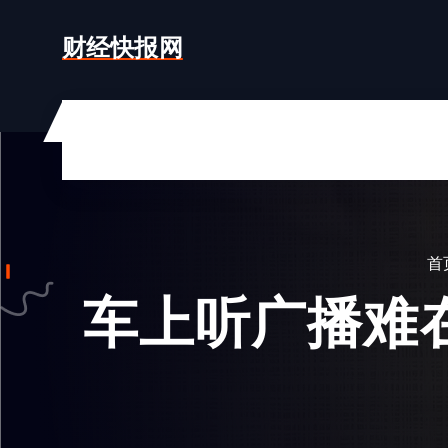
跳
转
财经快报网
到
内
容
首
车上听广播难