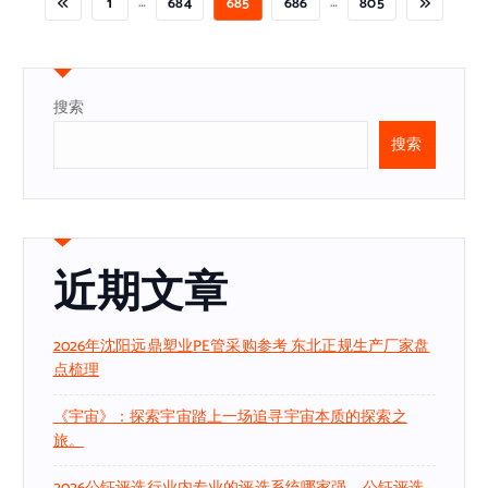
…
…
1
684
685
686
805
搜索
搜索
近期文章
2026年沈阳远鼎塑业PE管采购参考 东北正规生产厂家盘
点梳理
《宇宙》：探索宇宙踏上一场追寻宇宙本质的探索之
旅。