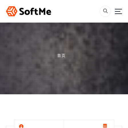
跳
转
到
内
容
首页